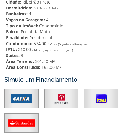
Cidade:
Ribeirão Preto
Dormitórios:
3 /
Sendo 3 Suites
Banheiros:
4
Vagas na Garagem:
4
Tipo do Imóvel:
Condomínio
Bairro:
Portal da Mata
Finalidade:
Residencial
Condomínio:
574,00
/ M´s - (Sujeito a alterações)
IPTU:
210,00
/ Més - (Sujeito a alterações)
Suítes:
3
Área Terreno:
301.50 M²
Área Construída:
162.00 M²
Simule um Financiamento