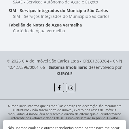
SAAE - Serviçoa Autônomo de Água e Esgoto
SIM - Serviços Integrados do Município São Carlos
SIM - Serviços Integrados do Município São Carlos
Tabelião de Notas de Água Vermelha
Cartório de Água Vermelha
© 2026 CIA do Imóvel São Carlos Ltda - CRECI 38330-J - CNPJ
42.427.396/0001-06 -
Sistema Imobiliário
desenvolvido por
KUROLE
A Imobiliária informa que as mobílias e artigos de decoração são meramente
ilustrativos - não fazem parte do imóvel, exceto nos casos de imóveis
mobiliados. A imobiliária se reserva o direito de alterar qualquer informação
referente aos valores e dados de seus imóveis sem aviso prévio. O valor
anunciado do condomínio é aproximado, podendo ser maior, menor ou mesmo
passível de alteração no decorrer da locação. Pode ocorrer de algum imóvel
Nós usamos cookies e outras tecnologias semelhantes para melhorar