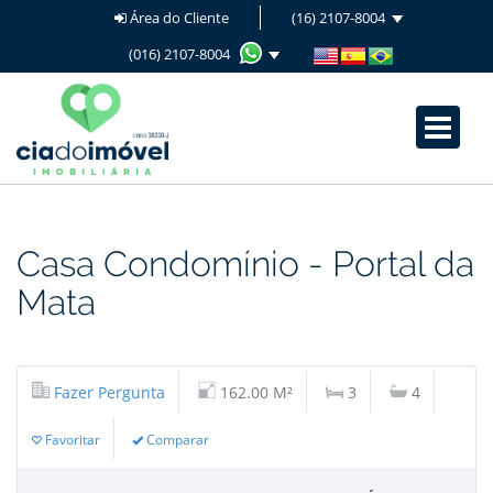
Área do Cliente
(16) 2107-8004
(016) 2107-8004
Casa
Condomínio
-
Portal da
Mata
Fazer Pergunta
162.00 M²
3
4
Favoritar
Comparar