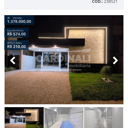
CÓD.:
238521
Venda:
1.378.000,00
Condomínio
R$ 574,00
IPTU / Mês
R$ 210,00
Imóvel
Imóvel
Imóvel
Im