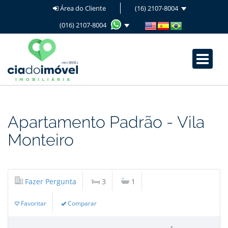
Área do Cliente
(16) 2107-8004
(016) 2107-8004
Apartamento
Padrão
-
Vila
Monteiro
Fazer Pergunta
3
1
Favoritar
Comparar