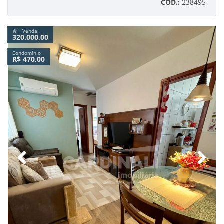
CÓD.:
238495
Venda:
320.000,00
Condomínio
R$ 470,00