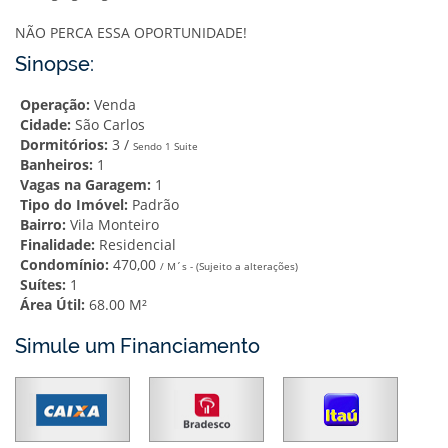
NÃO PERCA ESSA OPORTUNIDADE!
Sinopse:
Operação:
Venda
Cidade:
São Carlos
Dormitórios:
3 /
Sendo 1 Suite
Banheiros:
1
Vagas na Garagem:
1
Tipo do Imóvel:
Padrão
Bairro:
Vila Monteiro
Finalidade:
Residencial
Condomínio:
470,00
/ M´s - (Sujeito a alterações)
Suítes:
1
Área Útil:
68.00 M²
Simule um Financiamento