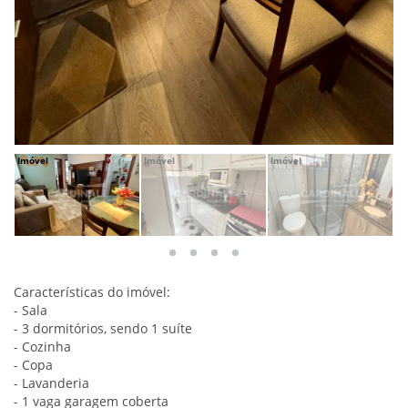
Imóvel
Imóvel
Imóvel
Im
Características do imóvel:
- Sala
- 3 dormitórios, sendo 1 suíte
- Cozinha
- Copa
- Lavanderia
- 1 vaga garagem coberta