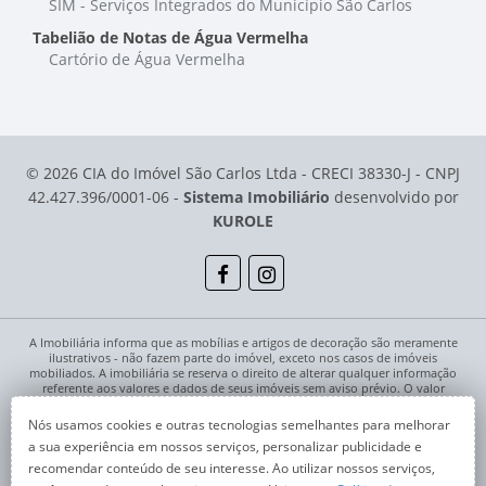
SIM - Serviços Integrados do Município São Carlos
Tabelião de Notas de Água Vermelha
Cartório de Água Vermelha
© 2026 CIA do Imóvel São Carlos Ltda - CRECI 38330-J - CNPJ
42.427.396/0001-06 -
Sistema Imobiliário
desenvolvido por
KUROLE
A Imobiliária informa que as mobílias e artigos de decoração são meramente
ilustrativos - não fazem parte do imóvel, exceto nos casos de imóveis
mobiliados. A imobiliária se reserva o direito de alterar qualquer informação
referente aos valores e dados de seus imóveis sem aviso prévio. O valor
anunciado do condomínio é aproximado, podendo ser maior, menor ou mesmo
passível de alteração no decorrer da locação. Pode ocorrer de algum imóvel
Nós usamos cookies e outras tecnologias semelhantes para melhorar
anunciado no site não estar mais disponível devido à rotatividade. As
a sua experiência em nossos serviços, personalizar publicidade e
solicitações feitas pelo site não implicam em reserva, compra, venda ou locação
de quaisquer imóveis.
recomendar conteúdo de seu interesse. Ao utilizar nossos serviços,