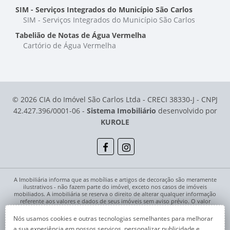
SIM - Serviços Integrados do Município São Carlos
SIM - Serviços Integrados do Município São Carlos
Tabelião de Notas de Água Vermelha
Cartório de Água Vermelha
© 2026 CIA do Imóvel São Carlos Ltda - CRECI 38330-J - CNPJ
42.427.396/0001-06 -
Sistema Imobiliário
desenvolvido por
KUROLE
A Imobiliária informa que as mobílias e artigos de decoração são meramente
ilustrativos - não fazem parte do imóvel, exceto nos casos de imóveis
mobiliados. A imobiliária se reserva o direito de alterar qualquer informação
referente aos valores e dados de seus imóveis sem aviso prévio. O valor
anunciado do condomínio é aproximado, podendo ser maior, menor ou mesmo
passível de alteração no decorrer da locação. Pode ocorrer de algum imóvel
Nós usamos cookies e outras tecnologias semelhantes para melhorar
anunciado no site não estar mais disponível devido à rotatividade. As
a sua experiência em nossos serviços, personalizar publicidade e
solicitações feitas pelo site não implicam em reserva, compra, venda ou locação