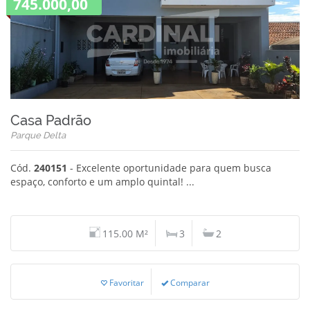
745.000,00
Casa Padrão
Parque Delta
Cód.
240151
- Excelente oportunidade para quem busca
espaço, conforto e um amplo quintal! ...
115.00 M²
3
2
Favoritar
Comparar