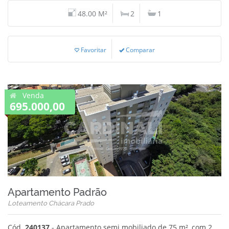
48.00 M²
2
1
Favoritar
Comparar
Venda
695.000,00
Apartamento Padrão
Loteamento Chácara Prado
Cód.
240137
- Apartamento semi mobiliado de 75 m², com 2