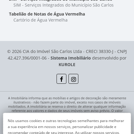
SIM - Serviços Integrados do Município São Carlos
Tabelião de Notas de Água Vermelha
Cartório de Água Vermelha
© 2026 CIA do Imóvel São Carlos Ltda - CRECI 38330-J - CNPJ
42.427.396/0001-06 -
Sistema Imobiliário
desenvolvido por
KUROLE
A Imobiliária informa que as mobílias e artigos de decoração são meramente
ilustrativos - não fazem parte do imóvel, exceto nos casos de imóveis
mobiliados. A imobiliária se reserva o direito de alterar qualquer informação
referente aos valores e dados de seus imóveis sem aviso prévio. O valor
anunciado do condomínio é aproximado, podendo ser maior, menor ou mesmo
passível de alteração no decorrer da locação. Pode ocorrer de algum imóvel
Nós usamos cookies e outras tecnologias semelhantes para melhorar
anunciado no site não estar mais disponível devido à rotatividade. As
a sua experiência em nossos serviços, personalizar publicidade e
solicitações feitas pelo site não implicam em reserva, compra, venda ou locação
de quaisquer imóveis.
recomendar conteúdo de seu interesse. Ao utilizar nossos serviços,