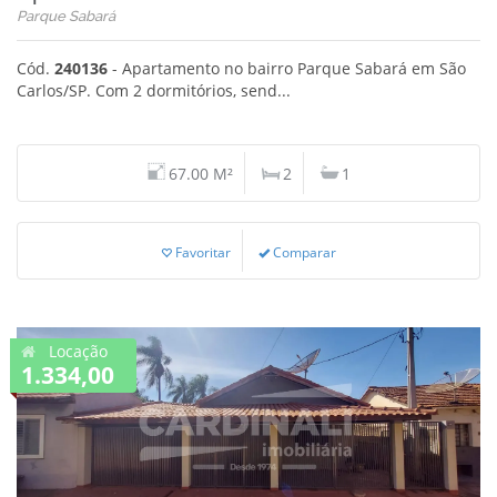
Parque Sabará
Cód.
240136
- Apartamento no bairro Parque Sabará em São
Carlos/SP. Com 2 dormitórios, send...
67.00 M²
2
1
Favoritar
Comparar
Locação
1.334,00