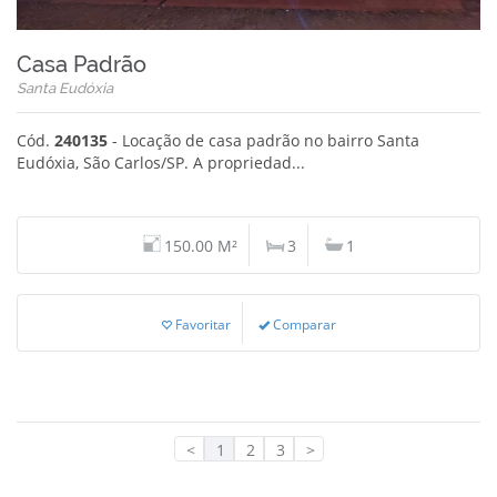
Casa Padrão
Santa Eudóxia
Cód.
240135
- Locação de casa padrão no bairro Santa
Eudóxia, São Carlos/SP. A propriedad...
150.00 M²
3
1
Favoritar
Comparar
<
1
2
3
>